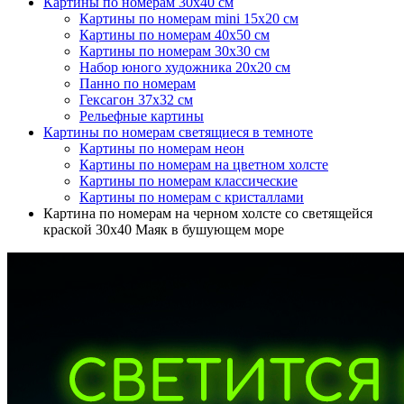
Картины по номерам 30х40 см
Картины по номерам mini 15х20 см
Картины по номерам 40х50 см
Картины по номерам 30x30 см
Набор юного художника 20х20 см
Панно по номерам
Гексагон 37х32 см
Рельефные картины
Картины по номерам светящиеся в темноте
Картины по номерам неон
Картины по номерам на цветном холсте
Картины по номерам классические
Картины по номерам с кристаллами
Картина по номерам на черном холсте со светящейся
краской 30х40 Маяк в бушующем море