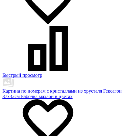
Быстрый просмотр
Картина по номерам с кристаллами из хрусталя Гексагон
37х32см Бабочка махаон в цветах