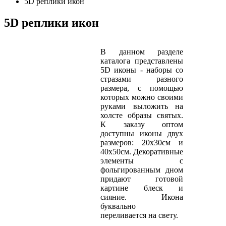
5D реплики икон
5D реплики икон
В данном разделе
каталога представлены
5D иконы - наборы со
стразами разного
размера, с помощью
которых можно своими
руками выложить на
холсте образы святых.
К заказу оптом
доступны иконы двух
размеров: 20х30см и
40х50см. Декоративные
элементы с
фольгированным дном
придают готовой
картине блеск и
сияние. Икона
буквально
переливается на свету.