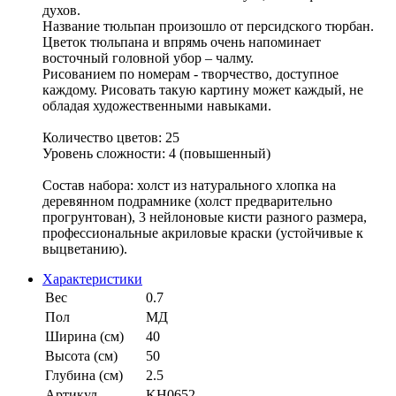
духов.
Название тюльпан произошло от персидского тюрбан.
Цветок тюльпана и впрямь очень напоминает
восточный головной убор – чалму.
Рисованием по номерам - творчество, доступное
каждому. Рисовать такую картину может каждый, не
обладая художественными навыками.
Количество цветов: 25
Уровень сложности: 4 (повышенный)
Состав набора: холст из натурального хлопка на
деревянном подрамнике (холст предварительно
прогрунтован), 3 нейлоновые кисти разного размера,
профессиональные акриловые краски (устойчивые к
выцветанию).
Характеристики
Вес
0.7
Пол
МД
Ширина (см)
40
Высота (см)
50
Глубина (см)
2.5
Артикул
KH0652